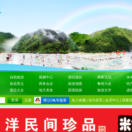
自助旅游
视频中心
游玩项目
商家活动
休
旅游景点
商务会议
旅游地图
餐馆大全
特
酒店大全
地方美食
跟团线路
旅游文学
虚
注册
加入收藏
|
设为首页
|
会员中心
|
我要