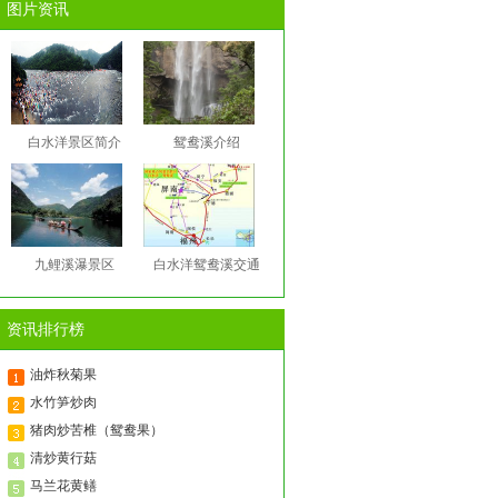
图片资讯
白水洋景区简介
鸳鸯溪介绍
九鲤溪瀑景区
白水洋鸳鸯溪交通
资讯排行榜
油炸秋菊果
水竹笋炒肉
猪肉炒苦椎（鸳鸯果）
清炒黄行菇
马兰花黄鳝