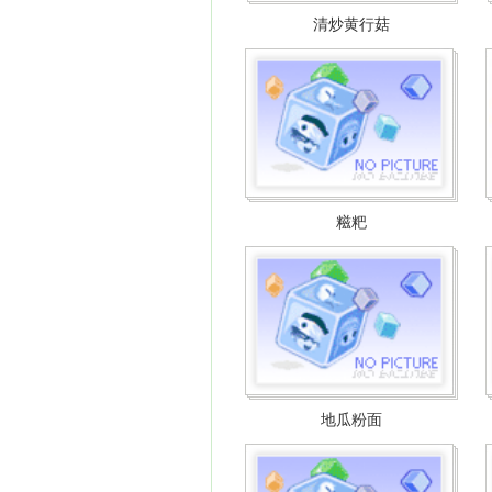
清炒黄行菇
糍粑
地瓜粉面