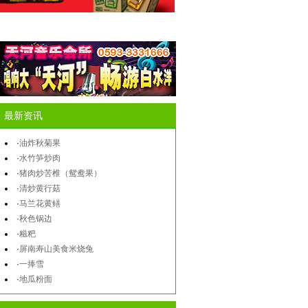
最新资讯
·
油炸秋菊果
·
水竹笋炒肉
·
猪肉炒苦椎（鸳鸯果）
·
清炒黄行菇
·
马兰花黄鳝
·
秋色锅边
·
糍粑
·
屏南寿山美食米烧兔
·
一捧雪
·
地瓜粉面