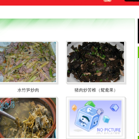
水竹笋炒肉
猪肉炒苦椎（鸳鸯果）