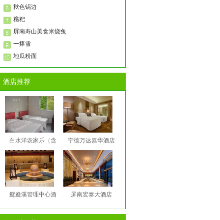
秋色锅边
糍粑
屏南寿山美食米烧兔
一捧雪
地瓜粉面
酒店推荐
白水洋农家乐（含
宁德万达嘉华酒店
鸳鸯溪管理中心酒
屏南宏泰大酒店