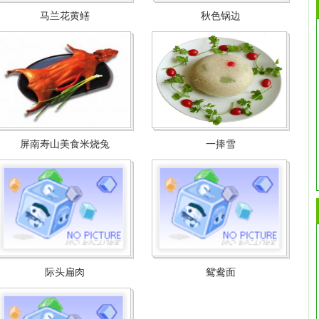
马兰花黄鳝
秋色锅边
屏南寿山美食米烧兔
一捧雪
际头扁肉
鸳鸯面