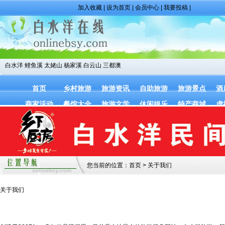
加入收藏
|
设为首页
|
会员中心
|
我要投稿
|
白水洋
鲤鱼溪
太姥山
杨家溪
白云山
三都澳
首页
乡村旅游
旅游资讯
自助旅游
旅游景点
酒
商家活动
餐馆大全
旅游文学
休闲娱乐
特产商城
虚
您当前的位置：
首页
> 关于我们
关于我们