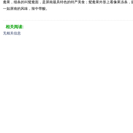
鸯果，细条的叫鸳鸯面，是屏南最具特色的特产美食；鸳鸯果外形上看像果冻条，
一如屏南的风味，辣中带酸。
相关阅读:
无相关信息