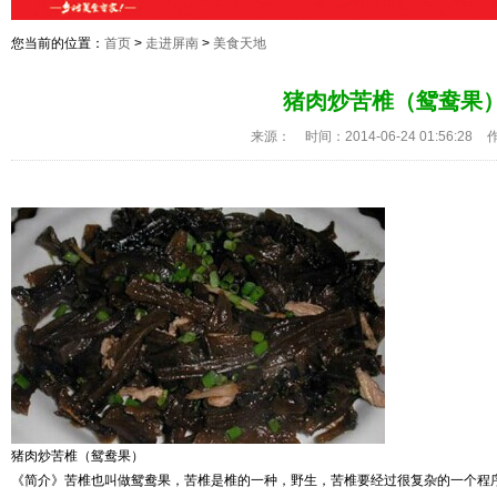
您当前的位置：
首页
>
走进屏南
>
美食天地
猪肉炒苦椎（鸳鸯果
来源：
时间：2014-06-24 01:56:28
猪肉炒苦椎（鸳鸯果）
《简介》苦椎也叫做鸳鸯果，苦椎是椎的一种，野生，苦椎要经过很复杂的一个程