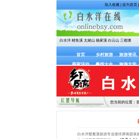
加入收藏
|
设为首页
白水洋
鲤鱼溪
太姥山
杨家溪
白云山
三都澳
首页
乡村旅游
旅游资讯
商家活动
餐馆大全
旅游文学
您当前的位置：
白水洋鸳鸯溪旅游专业接待屏南甜泉旅行社联系