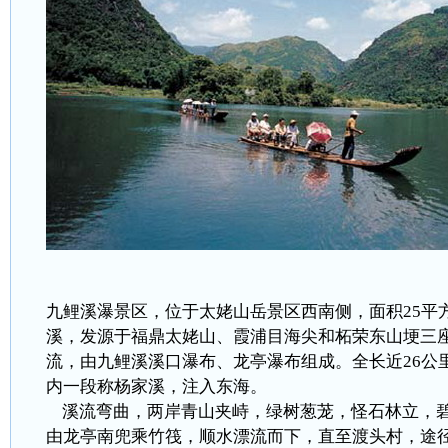
九鲤溪瀑景区，位于太姥山岳景区西南侧，面积25平
溪，发源于福鼎太姥山、霞浦目海尖和柘荣东山埂三座
流，由九鲤溪溪口瀑布、龙亭瀑布组成。全长近26公
内一段称杨家溪，注入东海。
溪流弯曲，两岸青山夹峙，绿树葱茏，怪石林立，
由龙亭南兜乘竹筏，顺水漂流而下，直至渡头村，途径7曲