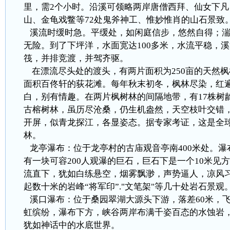
里，需2个小时。沿溪可领略两岸唐僧西拜、仙女下
山、金龟戏鳖等72处鬼斧神工、惟妙惟肖的山石景致
溪流时缓时急。平缓处，如闲庭信步，悠然自得；湍
无险。到了下坪洋，水面宽达100多米，水流平稳，
筏，并排竞渡，并驾齐驱。
在漂流尽头处的渡头，有两片面积为250亩的天然
面积百佟轩的荻花滩。每年秋末初冬，枫林尽染，红
白，别有情趣。在两片枫树林的间隔地带，有17株树龄为
古榕树林，虽历尽沧桑，仍生机盎然，天空枝叶交错
开屏，似青龙探江，各显姿态。据专家考证，这是全
林。
龙亭瀑布：位于龙亭村的古庙观音亭南400米处。瀑布
有一块可容200人观瀑的巨石，巨石下是一个10米见
流直下，犹如白练悬空，烟雾飘渺，声势逼人，凉风
起数十米的岩峰“将军印”."文笔架"等几十处岩石景观
溪口瀑布：位于桑园翠湖大源头下游，落差60米，
虹缤纷，瀑布下方，峡谷两岸布满千姿百态的水蚀岩
犹如神话中的水底世界。