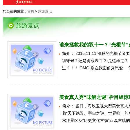
您当前的位置：
首页
>
旅游景点
旅游景点
谁来拯救我的双十一？“光棍节”
简介： 2015.11.11 深秋的光棍
续守候？还是勇敢表白？ 是这样过？！
过？！！ OMG,别在我面前秀恩爱！ 
美食真人秀“味解之谜”栏目组惊
简介： 当日，海峡卫视大型美食真人
着“天下绝景、宇宙之谜、世界唯一的水上
水洋景区及“历史文化古镇”双溪古镇