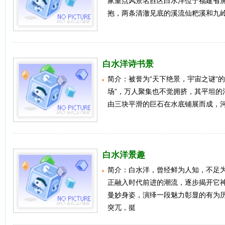
家重点风景名胜区白水洋位于福建省
抱，两条清澈见底的溪流仙粑溪和九
白水洋诗书景
简介：被誉为“天下绝景，宇宙之谜“的
场”，万人聚集也不觉拥挤，其平坦的
由三块平滑的巨石在水底铺展而成，
白水洋景趣
简介：白水洋，曾经鲜为人知，不足
正融入时代前进的潮流，逐步揭开它
曼妙身姿，演绎一段魅力彰显的有为
突兀，挺