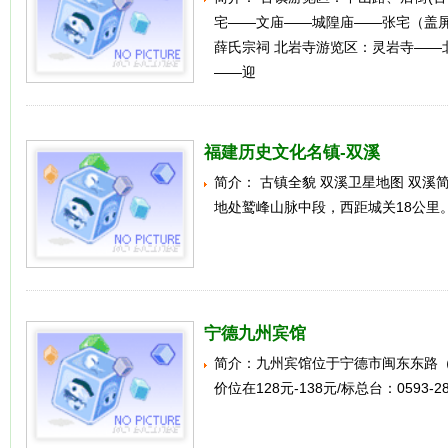
宅――文庙――城隍庙――张宅（盖
薛氏宗祠 北岩寺游览区：灵岩寺――
――迎
福建历史文化名镇-双溪
简介： 古镇全貌 双溪卫星地图 双溪
地处鹫峰山脉中段，西距城关18公里
宁德九州宾馆
简介：九州宾馆位于宁德市闽东东路
价位在128元-138元/标总台：0593-28