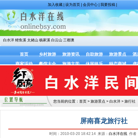
加入收藏
|
设为首页
|
会员中心
|
我要投稿
|
白水洋
鲤鱼溪
太姥山
杨家溪
白云山
三都澳
首页
乡村旅游
旅游资讯
自助旅游
旅游景点
酒
商家活动
餐馆大全
旅游文学
休闲娱乐
特产商城
虚
您当前的位置：
首页
>
旅游景点
>
白水洋
>
旅行社
屏南喜龙旅行社
时间：2010-03-20 18:42:14 来源：
白水洋在线
作者