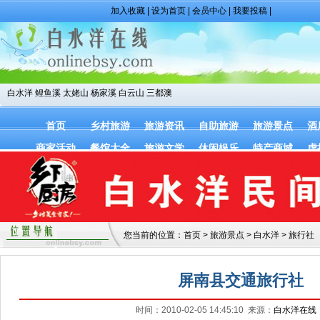
加入收藏
|
设为首页
|
会员中心
|
我要投稿
|
白水洋
鲤鱼溪
太姥山
杨家溪
白云山
三都澳
首页
乡村旅游
旅游资讯
自助旅游
旅游景点
酒
商家活动
餐馆大全
旅游文学
休闲娱乐
特产商城
虚
您当前的位置：
首页
>
旅游景点
>
白水洋
>
旅行社
屏南县交通旅行社
时间：2010-02-05 14:45:10 来源：
白水洋在线