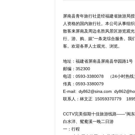
屏南县青年旅行社是经福建省旅游局授
人资格的国内旅行社。本公司从事组织
散客来屏南及周边名胜风景区游览观光
行、游、购、娱”一条龙综合服务。我
客。欢迎各界人士观光、浏览。
地址：福建省屏南县屏南县华园路1号
邮编：352300
电话：0593-3380078 （24小时热线
传真：0593-3380079
E-mail: dy862@sina.com dy862@ho
联系人：林文正 15059370779 18959
CCTV完美假期十佳旅游线路——“闽东
白水洋、鸳鸯溪一晚二日游
一：行程