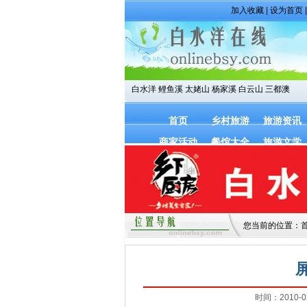
加入收藏
|
设为首页
白水洋
鲤鱼溪
太姥山
杨家溪
白云山
三都澳
首页
乡村旅游
旅游资讯
商家活动
餐馆大全
旅游文学
您当前的位置：
时间：2010-02