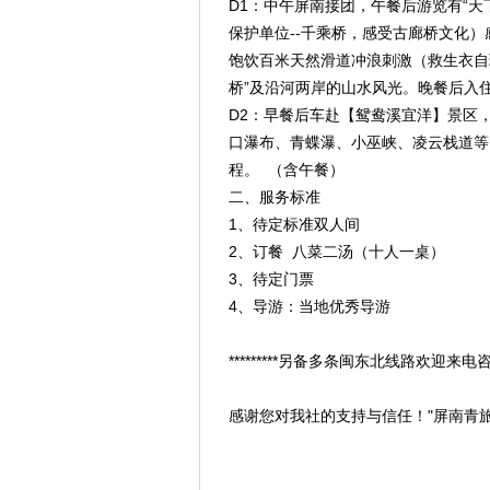
D1：中午屏南接团，午餐后游览有“
保护单位--千乘桥，感受古廊桥文化）
饱饮百米天然滑道冲浪刺激（救生衣自
桥”及沿河两岸的山水风光。晚餐后
D2：早餐后车赴【鸳鸯溪宜洋】景区
口瀑布、青蝶瀑、小巫峡、凌云栈道等
程。 （含午餐）
二、服务标准
1、待定标准双人间
2、订餐 八菜二汤（十人一桌）
3、待定门票
4、导游：当地优秀导游
*********另备多条闽东北线路欢迎来电咨询
感谢您对我社的支持与信任！"屏南青