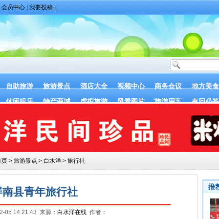
|
会员中心
|
我要投稿
|
自助旅游
旅游景点
酒店大全
视频中心
商务会议
地方美食
休闲娱乐
特产商城
虚拟旅游
风景图片
旅游用车
有问必答
首页
>
旅游景点
>
白水洋
>
旅行社
屏南县青年旅行社
-05 14:21:43 来源：
白水洋在线
作者：