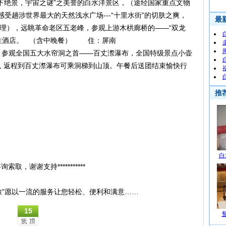
天下绝景，宇宙之谜”之美誉的白水洋景区，（途经国家重点文物
感受趟涉世界最大的天然浅水广场---“十里水街”的切肤之爽，
理），远眺革命老区五老峰，参观上游木栱廊桥的——“双龙
入住酒店。 （含中晚餐） 住：屏南
，参观全国五大水帘洞之首——百丈漈瀑布，全国特级景点小壶
, 返程到百丈漈瀑布可乘洞梯到山顶。午餐后送团结束愉快行
索取，谢谢支持***********
旅"愿以一流的服务让您轻松、便利和满意……
15