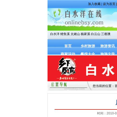
加入收藏
|
设为首页
白水洋
鲤鱼溪
太姥山
杨家溪
白云山
三都澳
首页
乡村旅游
旅游资讯
商家活动
餐馆大全
旅游文学
您当前的位置：
时间：2010-02