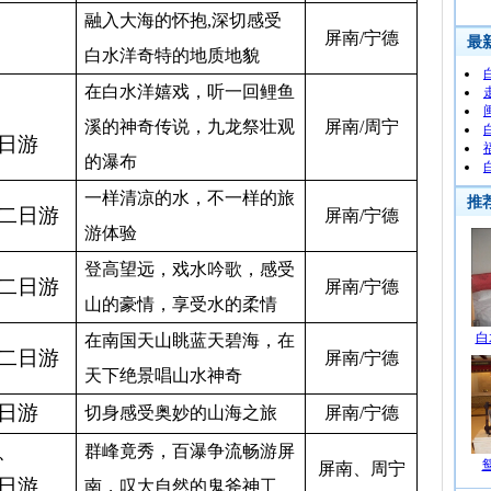
融入大海的怀抱
,
深切感受
屏南
/
宁德
白水洋奇特的地质地貌
在白水洋嬉戏，听一回鲤鱼
溪的神奇传说，九龙祭壮观
屏南
/
周宁
日游
的瀑布
一样清凉的水，不一样的旅
二日游
屏南
/
宁德
游体验
登高望远，戏水吟歌，感受
二日游
屏南
/
宁德
山的豪情，享受水的柔情
在南国天山眺蓝天碧海，在
二日游
屏南
/
宁德
天下绝景唱山水神奇
日游
切身感受奥妙的山海之旅
屏南
/
宁德
、
群峰竟秀，百瀑争流
畅游屏
屏南、周宁
日游
南，
叹大自然的鬼斧神工