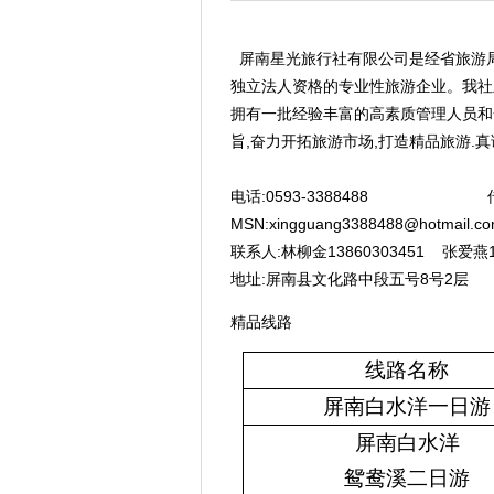
屏南星光旅行社有限公司是经省旅游局批准
独立法人资格的专业性旅游企业。我社
拥有一批经验丰富的高素质管理人员和
旨,奋力开拓旅游市场,打造精品旅游
电话:0593-3388488 传真:0
MSN:xingguang3388488@hotmail
联系人:林柳金13860303451 张爱燕15
地址:屏南县文化路中段五号8号2层 邮
精品线路
线路名称
屏南白水洋一日游
屏南白水洋
鸳鸯溪二日游