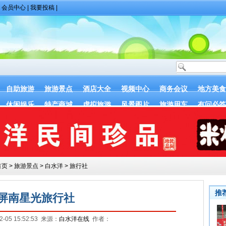
|
会员中心
|
我要投稿
|
自助旅游
旅游景点
酒店大全
视频中心
商务会议
地方美食
休闲娱乐
特产商城
虚拟旅游
风景图片
旅游用车
有问必答
首页
>
旅游景点
>
白水洋
>
旅行社
屏南星光旅行社
-05 15:52:53 来源：
白水洋在线
作者：