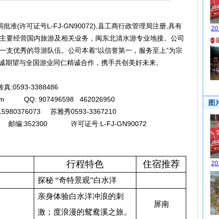
(许可证号L-FJ-GN90072),县工商行政管理局注册,具有
主要经营国内旅游及相关业务，闽东北清水游专业地接。公司
一支优秀的导游队伍。公司本着“以信誉第一，服务至上”为宗
.真诚期望与全国游业同仁精诚合作，携手共创美好未来。
593-3388486
.com QQ: 907496598 462026950
980376073 苏雅秀0593-3367210
编:352300 许可证号:L-FJ-GN90072
行程特色
住宿推荐
探秘 “奇特景观”白水洋
亲身体验白水洋冲浪的刺
屏南
激；度浪漫的鸳鸯溪之旅。