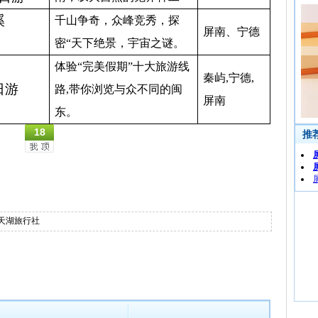
溪
千山争奇，众峰竞秀，探
屏南、宁德
密“天下绝景，宇宙之谜。
体验
“
完美假期
”
十大旅游线
秦屿
,
宁德
,
日游
路
,
带你浏览与众不同的闽
屏南
东。
18
天湖旅行社