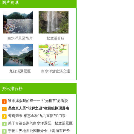
图片资讯
白水洋景区简介
鸳鸯溪介绍
九鲤溪瀑景区
白水洋鸳鸯溪交通
资讯排行榜
谁来拯救我的双十一？“光棍节”必看脱
美食真人秀“味解之谜”栏目组惊现屏南
鸳鸯归来·相惠金秋“九九重阳节”门票
关于青运会期间白水洋景区、鸳鸯溪景区
宁德世界地质公园推介会,上海游客评价