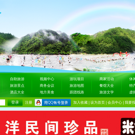
自助旅游
视频中心
游玩项目
商家活动
休
旅游景点
商务会议
旅游地图
餐馆大全
特
酒店大全
地方美食
跟团线路
旅游文学
虚
注册
加入收藏
|
设为首页
|
会员中心
|
我要