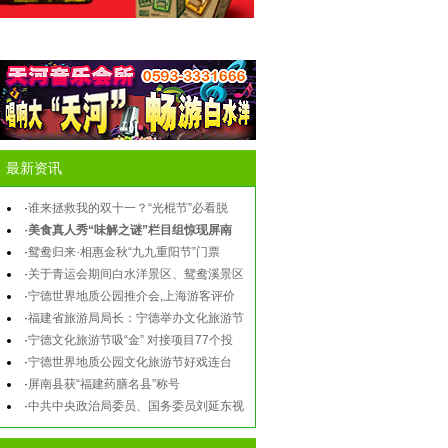
最新资讯
·
谁来拯救我的双十一？“光棍节”必看脱
·
美食真人秀“味解之谜”栏目组惊现屏南
·
鸳鸯归来·相惠金秋“九九重阳节”门票
·
关于青运会期间白水洋景区、鸳鸯溪景区
·
宁德世界地质公园推介会,上海游客评价
·
福建省旅游局局长：宁德举办文化旅游节
·
宁德文化旅游节吸“金” 对接项目77个投
·
宁德世界地质公园文化旅游节好戏连台
·
屏南县获“福建药膳名县”称号
·
中共中央政治局委员、国务委员刘延东视