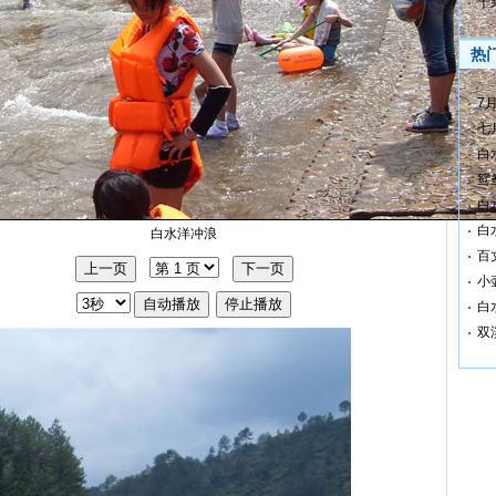
千
热
7
七
白
鸳
白
白
白水洋冲浪
百
小
白
双