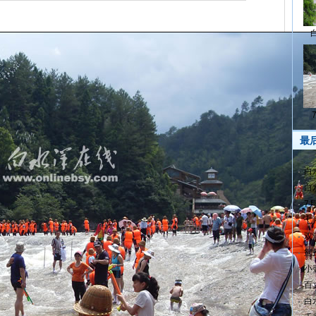
最
白
白
7
七
双
鸳
小
百
白