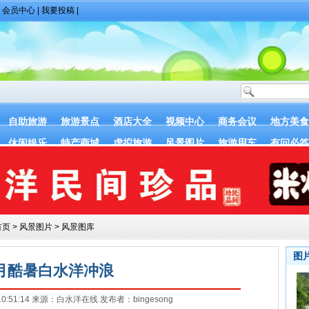
|
会员中心
|
我要投稿
|
自助旅游
旅游景点
酒店大全
视频中心
商务会议
地方美食
休闲娱乐
特产商城
虚拟旅游
风景图片
旅游用车
有问必答
首页
>
风景图片
>
风景图库
图
月酷暑白水洋冲浪
 10:51:14 来源：白水洋在线 发布者：bingesong