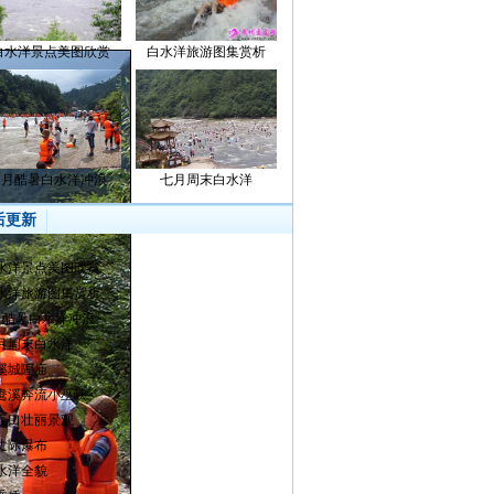
白水洋景点美图欣赏
白水洋旅游图集赏析
7月酷暑白水洋冲浪
七月周末白水洋
后更新
水洋景点美图欣赏
水洋旅游图集赏析
月酷暑白水洋冲浪
月周末白水洋
溪城隍庙
鸯溪奔流小巫峡
壶口壮丽景观
丈际瀑布
水洋全貌