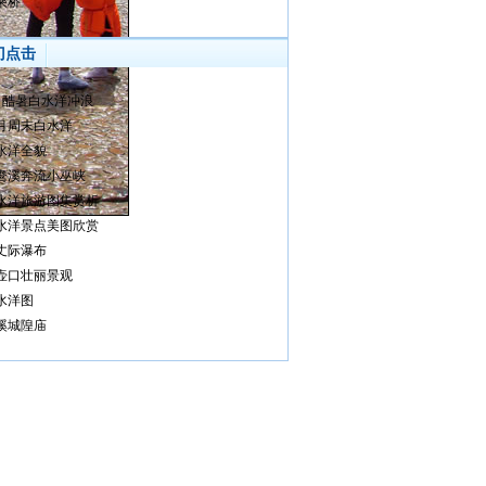
乘桥
门点击
月酷暑白水洋冲浪
月周末白水洋
水洋全貌
鸯溪奔流小巫峡
水洋旅游图集赏析
水洋景点美图欣赏
丈际瀑布
壶口壮丽景观
水洋图
溪城隍庙