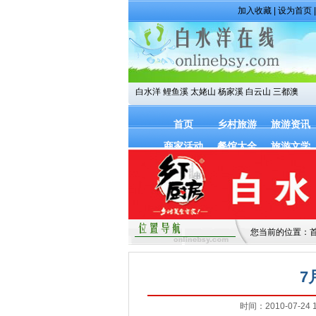
加入收藏
|
设为首页
白水洋
鲤鱼溪
太姥山
杨家溪
白云山
三都澳
首页
乡村旅游
旅游资讯
商家活动
餐馆大全
旅游文学
您当前的位置：
7
时间：2010-07-24