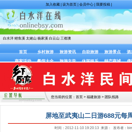
加入收藏
|
设为首页
|
会员中心
|
我要投稿
|
白水洋
鲤鱼溪
太姥山
杨家溪
白云山
三都澳
首页
乡村旅游
旅游资讯
自助旅游
旅游景点
酒
商家活动
餐馆大全
旅游文学
休闲娱乐
特产商城
虚
您当前的位置：
首页
>
福建旅游
>
团队线路
屏地至武夷山二日游688元每
时间：2012-11-10 19:20:13 来源： 发布者：bin