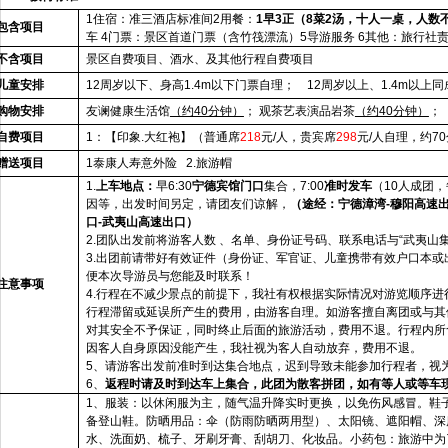
1
住宿：准三酒店标准间2用餐：
1早3正（8菜2汤，十人一桌，人数
包含项目
车 4门票：景区首道门票（含竹筏漂流）5导游服务 6其他：旅行社
不含项目
景区自费项目、酒水、及其他行程自费项目
儿童安排
12
周岁以下、身高1.4m以下门票自理；
12
周岁以上、1.4m以上
购物安排
友谰健康生活馆
（约40分钟）
； 观茶艺表演品岩茶
（约40分钟）
；
自费项目
1
：
【印象.大红袍】（普通席
218
元/人，贵宾席
298
元/人自理，约7
赠送项目
1
泰康人寿意外险
2.
旅游帽
1.
上车地点：
早6:30
宁德宾馆门口
集合，7:00
准时发车
（10人成团
因等，出发时间另定，请团友们谅解，
（途经：宁德漳湾-穆阳高速出
口-武夷山高速出口）
2.
团队出发前将游客人数 、名单、身份证号码、联系电话与“武夷山
3.
出团前请带好有效证件
（身份证、军官证、儿童携带有效户口本或
便本次导游员与您能及时联系！
注意事项
4.
行程在不减少景点的前提下，我社有权根据实际情况对游览顺序进
行程滞留或延误所产生的费用，由游客自理。如游客擅自离团或与其
对其安全不予保证，同时终止后面的旅游活动，费用不退。行程内所
因客人自身原因没能产生，我社视为客人自动放弃，费用不退。
5
、请游客出发前准时到达集合地点，迟到导致未能参加行程者，视
6
、
返程时请及时到达车上集合，
此团为散客拼团，如有等人或等车
1
、服装：
以休闲服为主，随气温升降实时更换，以免伤风感冒。鞋
备登山鞋。防晒用品：伞（防雨防晒两用型）、太阳镜、遮阳帽、深
水、洗面奶、梳子、牙刷牙膏、刮胡刀、化妆品。小药包：旅游中为