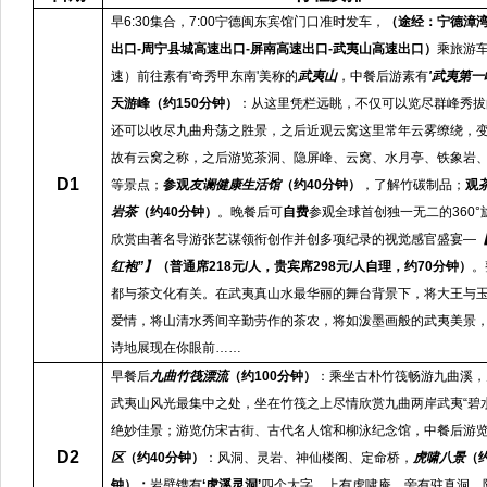
早
6:30集合，7:00宁德闽东宾馆门口准时发车
，
（途经：宁德漳湾
出口-周宁县城高速出口-屏南高速出口-武夷山高速出口）
乘旅游
速）前往素有
'奇秀甲东南'美称的
武夷山
，中餐后游素有
'武夷第一
天游峰（约150分钟）
：从这里凭栏远眺，不仅可以览尽群峰秀拔
还可以收尽九曲舟荡之胜景，之后近观云窝这里常年云雾缭绕，
故有云窝之称，之后游览茶洞、隐屏峰、云窝、水月亭、铁象岩
D1
等景点；
参观
友谰健康生活馆
（约40分钟）
，了解竹碳制品；
观
岩茶
（约40分钟）
。晚餐后可
自费
参观全球首创独一无二的360°
欣赏由著名导游张艺谋领衔创作并创多项纪录的视觉感官盛宴—
【
红袍”】
（普通席218元/人，贵宾席298元/人自理，约70分钟）
。
都与茶文化有关。在武夷真山水最华丽的舞台背景下，将大王与
爱情，将山清水秀间辛勤劳作的茶农，将如泼墨画般的武夷美景
诗地展现在你眼前……
早餐后
九曲竹筏漂流
（约
100分钟）
：乘坐古朴竹筏畅游九曲溪，
武夷山风光最集中之处，坐在竹筏之上尽情欣赏九曲两岸武夷“碧
绝妙佳景；游览仿宋古街、古代名人馆和柳泳纪念馆，中餐后游
D2
区
（约40分钟）
：风洞、灵岩、神仙楼阁、定命桥，
虎啸八景
（
钟）：
岩壁镌有
‘虎溪灵洞’
四个大字，上有虎啸庵，旁有驻真洞，