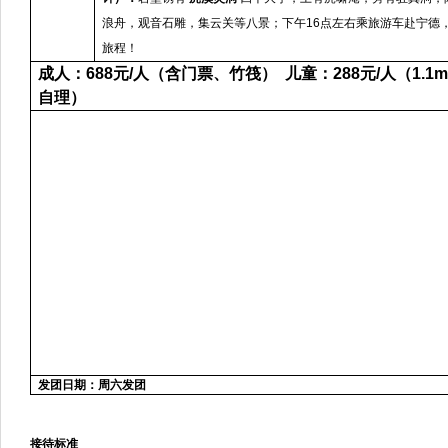
浪舟，观音石雕，集云关等八景；下午
16点左右
乘旅游车赴宁德
旅程！
成人：
688
元
/
人（含门票、竹筏）
儿童：
288
元
/
人（
1.1
自理）
发团日期：周六发团
接待标准