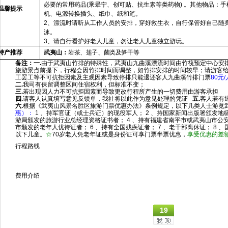
必要的常用药品(乘晕宁、创可贴、抗生素等类药物) 。其他物品：
温馨提示
机、电源转换插头、纸巾、纸和笔。
2
、漂流时请听从工作人员的安排，穿好救生衣，自行保管好自己随
泳。
3
、请自行看护好老人儿童，勿让老人儿童独立游玩。
特产推荐
武夷山：
岩茶、莲子、菌类及笋干等
备注：一
.
由于武夷山竹排的特殊性，武夷山九曲溪漂流时间由竹筏预定中心安
旅游景点前提下，行程会因竹排时间而调整，如竹排安排的时间较早；请游客
工罢工等不可抗拒因素及主观因素导致停排只能退还客人九曲溪竹排门票
80
元
/
二
.
我司有保留调整区间住宿权利，但标准不变；
三
.
若出现因人力不可抗拒因素而导致更改行程所产生的一切费用由游客承担
四
.
请客人认真填写意见反馈单，我社将以此作为意见处理的凭证
五
.
客人若有
六
.
根据《武夷山风景名胜区旅游门票优惠办法》条例规定，
以下几类人士游览
惠）：
1
、持军官证（或士兵证）的现役军人；
2
、持国家新闻出版署颁发地
游局颁发的旅游行业总经理资格证书者；
4
、持有福建省南平市或武夷山市公
市颁发的老年人优待证者；
6
、持有全国残疾证者；
7
、老干部离休证；
8
、
以下儿童。
☆
70
岁老人凭老年证或是身份证可享门票半票优惠
，
享受优惠的差
行程路线
费用介绍
19