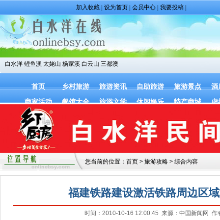
加入收藏
|
设为首页
|
会员中心
|
我要投稿
|
白水洋
鲤鱼溪
太姥山
杨家溪
白云山
三都澳
首页
乡村旅游
旅游资讯
自助旅游
旅游景点
酒
商家活动
餐馆大全
旅游文学
休闲娱乐
特产商城
虚
您当前的位置：
首页
>
旅游攻略
>
综合内容
福建铁路建设激活铁路周边区域
时间：2010-10-16 12:00:45 来源：中国新闻网