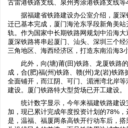
古雷港铁路支线、泉州秀涂港铁路支线等
据福建省铁路建设办公室介绍，厦深
迁已基本完成，厦门海沧东孚段新角美站
轨。作为国家中长期铁路网规划中沿海大
厦深铁路将串起厦门、汕头、深圳三个经
三角地区、海西经济区，打造东南沿海3
此外，向(塘)莆(田)铁路、龙厦铁路
成，合(肥)福(州)铁路、赣(州)龙(岩)
全面铺开，而江阴、可门、湄洲湾北岸等
建设。厦门铁路特大型货场已开工建设。
统计数字显示，今年来福建铁路建设
加，现已累计完成年度投资计划的78%，
是，温福、福厦两条高铁开行动车后，搭