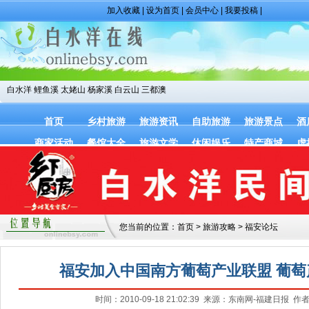
加入收藏
|
设为首页
|
会员中心
|
我要投稿
|
白水洋
鲤鱼溪
太姥山
杨家溪
白云山
三都澳
首页
乡村旅游
旅游资讯
自助旅游
旅游景点
酒
商家活动
餐馆大全
旅游文学
休闲娱乐
特产商城
虚
您当前的位置：
首页
>
旅游攻略
>
福安论坛
福安加入中国南方葡萄产业联盟 葡萄
时间：2010-09-18 21:02:39 来源：东南网-福建日报 