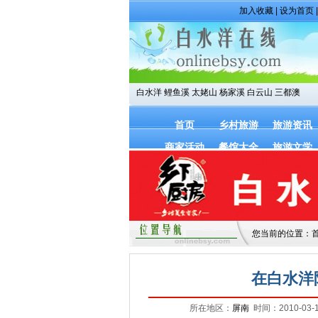
加入收藏
|
设为首页
白水洋
鲤鱼溪
太姥山
杨家溪
白云山
三都澳
首页
乡村旅游
旅游资讯
商家活动
餐馆大全
旅游文学
您当前的位置：
在白水洋
所在地区：
屏南
时间：2010-03