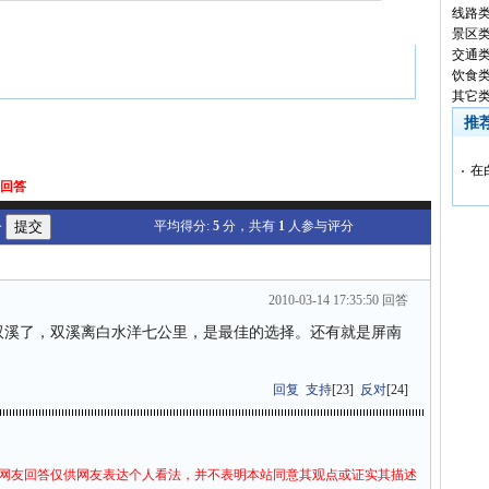
线路
景区
交通
饮食
其它
推
在