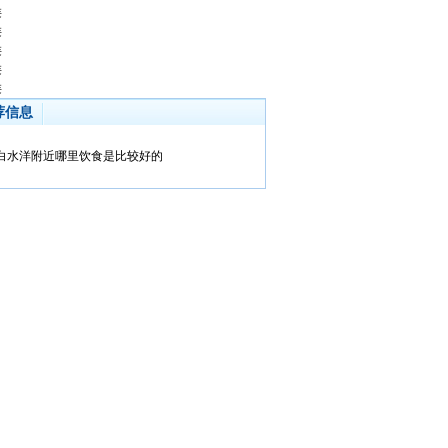
类
类
类
类
类
荐信息
白水洋附近哪里饮食是比较好的