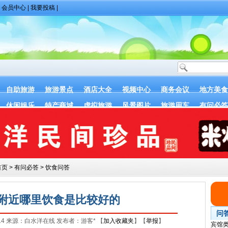
|
会员中心
|
我要投稿
|
自助旅游
旅游景点
酒店大全
视频中心
商务会议
地方美食
休闲娱乐
特产商城
虚拟旅游
风景图片
旅游用车
有问必答
首页
>
有问必答
>
饮食问答
附近哪里饮食是比较好的
问
-14 来源：白水洋在线 发布者：游客* 【
加入收藏夹
】【
举报
】
宾馆