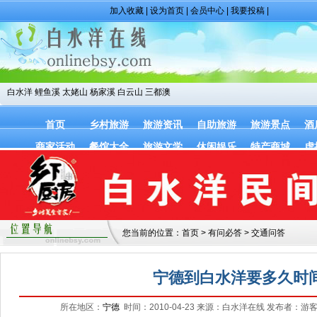
加入收藏
|
设为首页
|
会员中心
|
我要投稿
|
白水洋
鲤鱼溪
太姥山
杨家溪
白云山
三都澳
首页
乡村旅游
旅游资讯
自助旅游
旅游景点
酒
商家活动
餐馆大全
旅游文学
休闲娱乐
特产商城
虚
您当前的位置：
首页
>
有问必答
>
交通问答
宁德到白水洋要多久时
所在地区：
宁德
时间：2010-04-23 来源：白水洋在线 发布者：游客