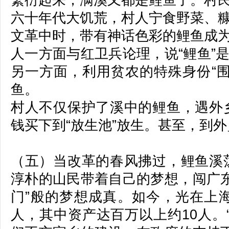
繁衍起来，满溪又都是鲤鱼了。村
六十年代大饥荒，村人宁食野菜、
文革中时，带有神话色彩的鲤鱼成为
人一方面与红卫兵论理，说“鲤鱼”是
另一方面，利用贫农的特殊身份“围
鱼。
村人不仅保护了溪中的鲤鱼，遇外
钱买下到“放生池”放生。甚至，到
（五）当改革的春风拂过，鲤鱼溪
淳朴的山民带着自己的梦想，闯广东
门”般的梦想成真。如今，光在上海
人，其中资产达百万以上约10人。