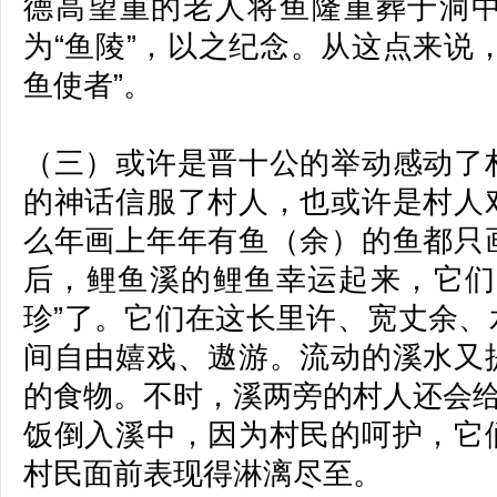
德高望重的老人将鱼隆重葬于洞
为“鱼陵”，以之纪念。从这点来说
鱼使者”。
（三）或许是晋十公的举动感动了
的神话信服了村人，也或许是村人
么年画上年年有鱼（余）的鱼都只
后，鲤鱼溪的鲤鱼幸运起来，它们
珍”了。它们在这长里许、宽丈余、
间自由嬉戏、遨游。流动的溪水又
的食物。不时，溪两旁的村人还会给
饭倒入溪中，因为村民的呵护，它
村民面前表现得淋漓尽至。