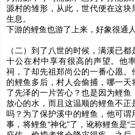
源村的雏形，从此，世代便在这块
生息。
下游的鲤鱼也游了上来，好象很通
（二）到了八世的时候，满溪已都
十公在村中享有很高的声望。他
祠，了却先祖郑尚公的一番心愿。
的鲤鱼多后，村人会偷捕，哪一天
了先泽的一片苦心？也是因为鲤鱼
放心的水，而且这温顺的鲤鱼不正
吗？为了保护溪中的鲤鱼，他可谓
事，将鲤鱼“神化”了，讹称鲤鱼是“