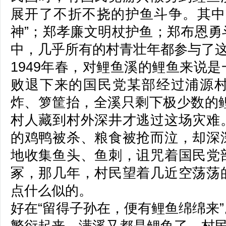
展开了不折不挠的护鱼斗争。其中
神”；郑孝廉文明杖护鱼；郑布恩勇
中，几乎所有的村青壮年都参与了
1949年春，对鲤鱼溪的鲤鱼来说
败退下来的国民党某部经过浦源
炸、箩筐抬，全溪只剩下极少数的鲤
村人藏到村外深井才逃过这场灾难
的鸡鸭被杀、粮食被抢而泣，却深
地收集鱼头、鱼刺，诅咒着国民党
冢，那几年，村民望着几近空荡荡
点什么似的。
好在“留得子孙在，便有鲤鱼绵绵来