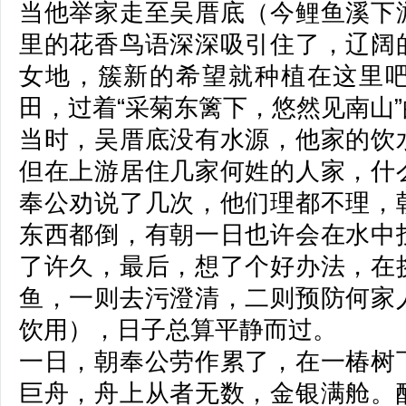
当他举家走至吴厝底（今鲤鱼溪下
里的花香鸟语深深吸引住了，辽阔
女地，簇新的希望就种植在这里
田，过着“采菊东篱下，悠然见南山
当时，吴厝底没有水源，他家的饮
但在上游居住几家何姓的人家，什
奉公劝说了几次，他们理都不理，
东西都倒，有朝一日也许会在水中
了许久，最后，想了个好办法，在
鱼，一则去污澄清，二则预防何家
饮用），日子总算平静而过。
一日，朝奉公劳作累了，在一椿树
巨舟，舟上从者无数，金银满舱。