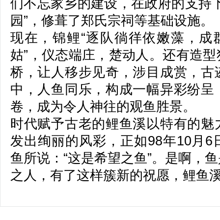
们不忘家乡的建设，在政府的支持下
园”，修葺了郑氏宗祠等基础设施。
现在，锦鲤“逐队徜徉依嫩藻，成群
姑”，仪态端庄，楚动人。还有造型
桥，让人移步见奇，涉目成赏，古
中，人鱼同乐，构成一幅异彩纷
卷，成为令人神往的观鱼胜景。
时代赋予古老的鲤鱼溪以特有的魅
发出绚丽的风彩，正如98年10月
鱼所说：“这是希望之鱼”。是啊，
之人，有了这样簇新的祝愿，鲤鱼