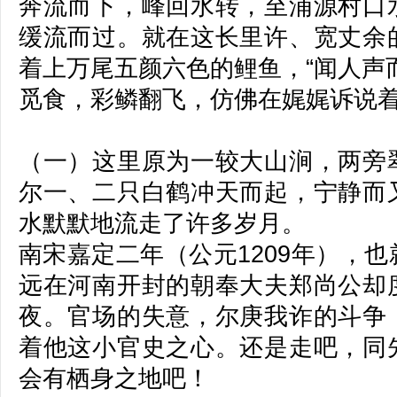
奔流而下，峰回水转，至浦源村口
缓流而过。就在这长里许、宽丈余
着上万尾五颜六色的鲤鱼，“闻人声
觅食，彩鳞翻飞，仿佛在娓娓诉说
（一）这里原为一较大山涧，两旁
尔一、二只白鹤冲天而起，宁静而
水默默地流走了许多岁月。
南宋嘉定二年（公元1209年），
远在河南开封的朝奉大夫郑尚公却
夜。官场的失意，尔庚我诈的斗争
着他这小官史之心。还是走吧，同
会有栖身之地吧！