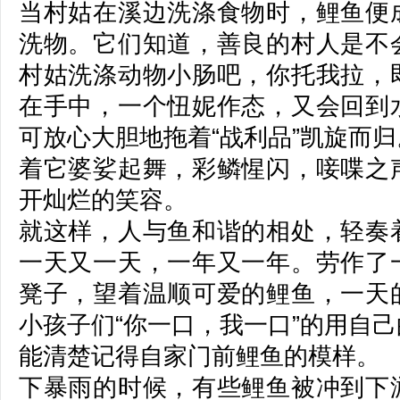
当村姑在溪边洗涤食物时，鲤鱼便
洗物。它们知道，善良的村人是不
村姑洗涤动物小肠吧，你托我拉，
在手中，一个忸妮作态，又会回到
可放心大胆地拖着“战利品”凯旋而
着它婆娑起舞，彩鳞惺闪，唼喋之
开灿烂的笑容。
就这样，人与鱼和谐的相处，轻奏
一天又一天，一年又一年。劳作了
凳子，望着温顺可爱的鲤鱼，一天
小孩子们“你一口，我一口”的用自
能清楚记得自家门前鲤鱼的模样。
下暴雨的时候，有些鲤鱼被冲到下