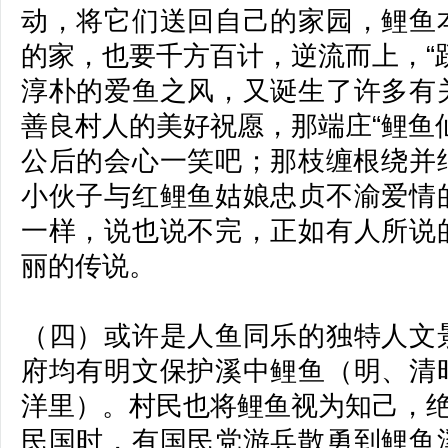
动，将它们送回自己的家园，鲤鱼
的家，也要千方百计，逆流而上，“
淳朴的爱鱼之风，又诞生了许多有
善良村人的美好祝愿，那端庄“鲤鱼
公后的会心一笑吧；那枝缠根绕并结
小伙子与红鲤鱼姑娘忠贞不渝爱情
一样，说也说不完，正如有人所说
丽的传说。
（四）或许是人鱼同乐的独特人文
府均有明文保护溪中鲤鱼（明、清
洋里）。村民也将鲤鱼视为知己，
民国时，有国民党游兵散勇到鲤鱼