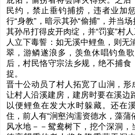
庇佑，偷捞者将会降灾得疾。之后
民约，禁止垂钓捕捞，违者业加
行“身教”，暗示其孙“偷捕”，并当
其孙吊打得皮开肉绽，并“罚宴”村
人立下毒誓：如无溪中鲤鱼，则无浦
翠，游鳞遂浪多，羡鱼休唱钓鱼歌
后，村民恪守宗法乡规，绝不捕食
捉。
晋十公动员了村人拓宽了山涧，形
让村人沿溪建房，建房时要在溪边路
以便鲤鱼在发大水时躲藏。还在
住，前人有“涧壑沟濡资德水，藻蒲
风水地－－鸳鸯树下，挖个深洞，