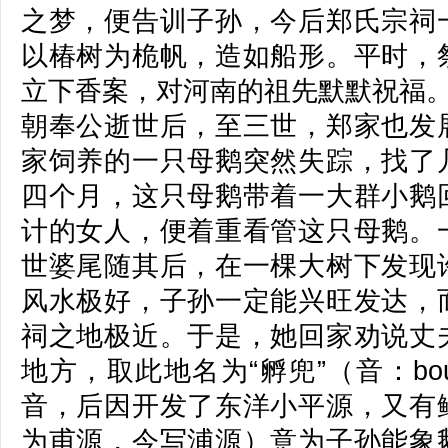
之梦，便告训子孙，今后郑氏宗祠
以椿树为桅帆，造如船形。平时，
立下香案，对河南的祖先默默祝福
朝奉公逝世后，至三世，郑家也发
家饲养的一只母鹅突然失踪，找了
四个月，这只母鹅带着一大群小鹅
计的女人，便着重看管这只母鹅。
世婆尾随其后，在一棵大树下发现
风水极好，子孙一定能兴旺发达，
祠之地极近。于是，她回家劝说丈
地方，取此地名为“孵兜”（音：bo
音，后因开发了东洋小平源，又有
为甫源，今写浦源）意为子孙能象