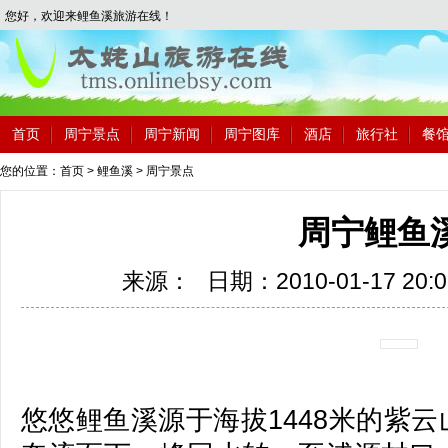
您好，欢迎来鲤鱼溪旅游在线！
首页
周宁景点
周宁新闻
周宁图库
酒店
旅行社
餐
您的位置：
首页
>
鲤鱼溪
>
周宁景点
周宁鲤鱼
来源：
日期：2010-01-17 20:0
悠悠鲤鱼溪源于海拔1448米的紫