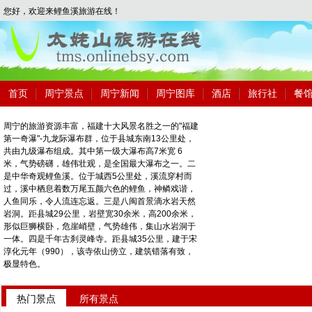
您好，欢迎来鲤鱼溪旅游在线！
首页
周宁景点
周宁新闻
周宁图库
酒店
旅行社
餐
周宁的旅游资源丰富，福建十大风景名胜之一的"福建
第一奇瀑"-九龙际瀑布群，位于县城东南13公里处，
共由九级瀑布组成。其中第一级大瀑布高7米宽 6
米，气势磅礴，雄伟壮观，是全国最大瀑布之一。二
是中华奇观鲤鱼溪。位于城西5公里处，溪流穿村而
过，溪中栖息着数万尾五颜六色的鲤鱼，神鳞戏谐，
人鱼同乐，令人流连忘返。三是八闽首景滴水岩天然
岩洞。距县城29公里，岩壁宽30余米，高200余米，
形似巨狮横卧，危崖峭壁，气势雄伟，集山水岩洞于
一体。四是千年古刹灵峰寺。距县城35公里，建于宋
淳化元年（990），该寺依山傍立，建筑错落有致，
极显特色。
热门景点
所有景点